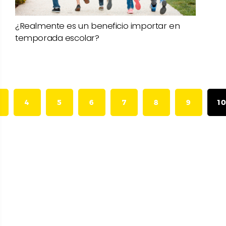
¿Realmente es un beneficio importar en
temporada escolar?
T)
(CURRENT)
(CURRENT)
(CURRENT)
(CURRENT)
(CURRENT)
(CURRENT)
(CURREN
4
5
6
7
8
9
1