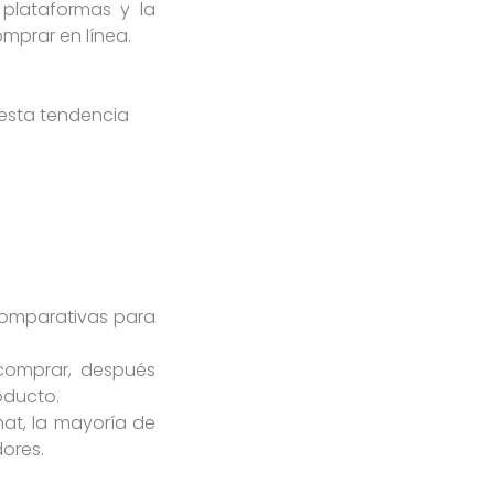
plataformas y la
mprar en línea.
 esta tendencia
omparativas para
 comprar, después
oducto.
hat, la mayoría de
ores.