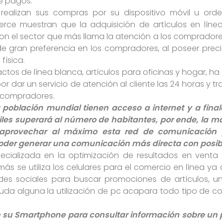
de pagos.
realizan sus compras por su dispositivo móvil u ord
e muestran que la adquisición de artículos en línea,
on el sector que más llama la atención a los compradores.
de gran preferencia en los compradores, al poseer prec
física.
actos de línea blanca, artículos para oficinas y hogar, 
or dar un servicio de atención al cliente las 24 horas y 
s compradores.
 población mundial tienen acceso a internet y a final
les superará al número de habitantes, por ende, la 
 aprovechar al máximo esta red de comunicación p
poder generar una comunicación más directa con posibl
ializada en la optimización de resultados en venta
s se utiliza los celulares para el comercio en línea ya
s sociales para buscar promociones de artículos, un 
n duda alguna la utilización de pc acapara todo tipo de
zan su Smartphone para consultar información sobre un 