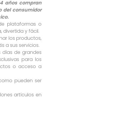
 54 años compran
o del consumidor
ico.
 de plataformas o
ivertida y fácil.
ar los productos,
s a sus servicios.
s días de grandes
clusivas para los
ductos o acceso a
s como pueden ser
ones artículos en