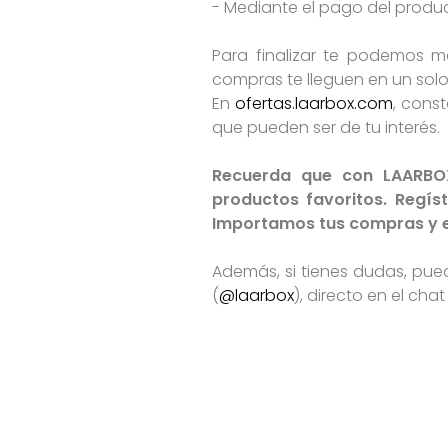
- Mediante el pago del product
Para finalizar te podemos 
compras te lleguen en un sol
En
ofertas.laarbox.com
, cons
que pueden ser de tu interés.
Recuerda que con LAARBO
productos favoritos. Regís
Importamos tus compras y en
Además, si tienes dudas, pue
(
@laarbox
), directo en el cha