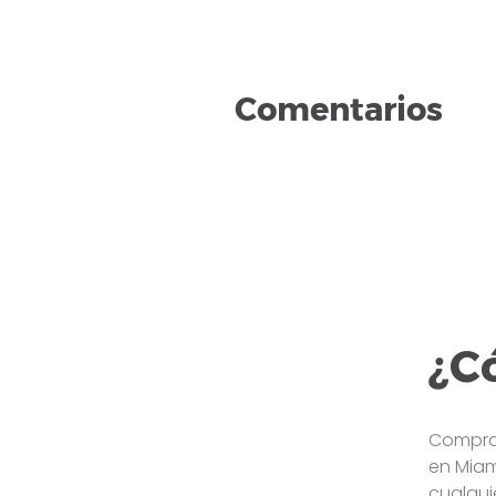
Comentarios
¿C
Compra 
en Miam
cualqui