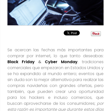
Se acercan las fechas más importantes para
comprar por internet, lo que tanto deseabas:
Black Friday
&
Cyber Monday
, tradiciones
comerciales que empezaron en Estados Unidos y
se ha expandido al mundo entero; eventos que
sin duda son la mejor alternativa para realizar las
compras navideñas con grandes ofertas, pero
también, que pueden crear una oportunidad
para los hackers e incluso comercios, que
buscan aprovecharse de los consumidores;
por
esta razón es importante que durante estos días