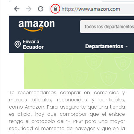
Te recomendamos comprar en comercios y
marcas oficiales, reconocidas y confiables,
como Amazon. Para asegurarte que una tienda
es oficial, hay que comprobar que el enlace
tenga el protocolo del “HTPPS” para una mayor
seguridad al momento de navegar y que en la