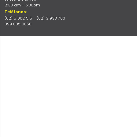
8:30 am - 5:30pm
Teléfonos:
(02) 5 002 515 - (02) 3 933 700
099 005 0050