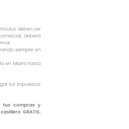
artículos deben ser
comercial, deberá
rmal.
tomando siempre en
la en Miami hasta
agar los impuestos
s tus compras y
asillero GRATIS.