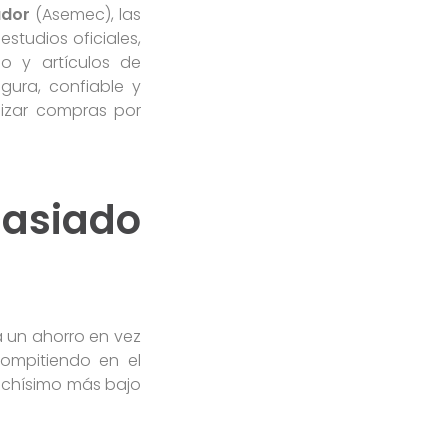
ador
(Asemec), las
studios oficiales,
o y artículos de
gura, confiable y
lizar compras por
asiado
a un ahorro en vez
ompitiendo en el
uchísimo más bajo