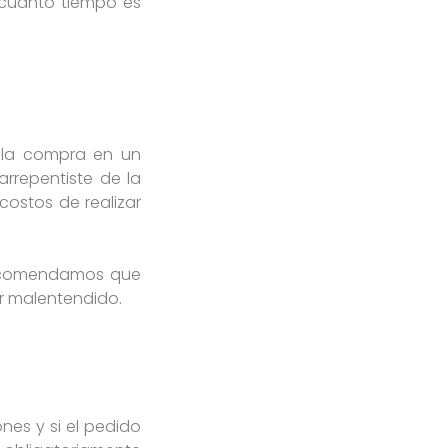
 cuánto tiempo es
r la compra en un
rrepentiste de la
costos de realizar
 recomendamos que
er malentendido.
nes y si el pedido