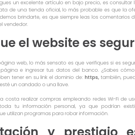
ues un excelente artículo en bajo precio, es consultar l
rata de una tienda oficial, lo más probable es que la ofe
emos brindarte, es que siempre leas los comentarios de
del vendedor.
 que el website es segu
ágina web, lo más sensato es que verifiques si es segu
página e ingresar tus datos del banco. ¿Sabes cómo
ben tener en su link el dominio de:
https,
también, pued
rl esté un candado o una llave.
a costa realizar compras empleando redes Wi-Fi de us
toda tu información personal, ya que podrían existi
ue utilizan programas para robar información.
tación y prestigio 