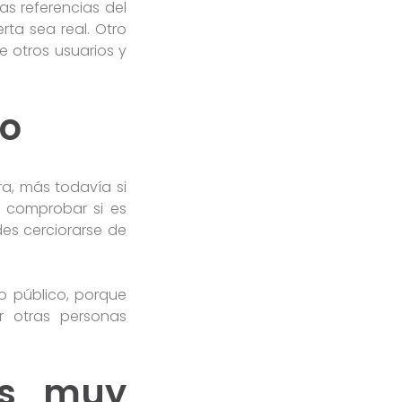
as referencias del
rta sea real. Otro
 otros usuarios y
ro
ra, más todavía si
 comprobar si es
es cerciorarse de
o público, porque
r otras personas
es muy