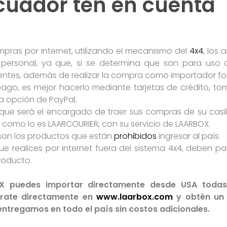
Ecuador ten en cuenta
ompras por internet, utilizando el mecanismo del
4x4
, los 
personal, ya que, si se determina que son para uso 
nentes, además de realizar la compra como importador fo
 pago, es mejor hacerlo mediante tarjetas de crédito, 
la opción de PayPal.
que será el encargado de traer sus compras de su casil
 como lo es LAARCOURIER, con su servicio de LAARBOX.
 son los productos que están
prohibidos
ingresar al país.
e realices por internet fuera del sistema 4x4, deben p
producto.
X puedes importar directamente desde USA toda
trate directamente en
www.laarbox.com
y obtén un c
tregamos en todo el país sin costos adicionales.